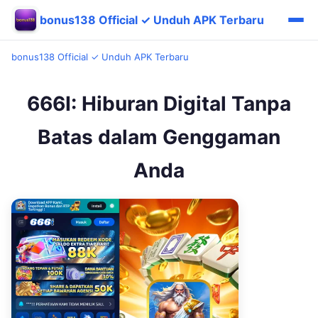
bonus138 Official ✓ Unduh APK Terbaru
bonus138 Official ✓ Unduh APK Terbaru
666I: Hiburan Digital Tanpa
Batas dalam Genggaman
Anda