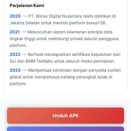
Perjalanan Kami
2020
— PT. Bonus Digital Nusantara resmi didirikan di
Jakarta Selatan untuk merintis platform bonus138.
2021
— Meluncurkan sistem keamanan enkripsi data
tingkat tinggi untuk melindungi privasi seluruh pengguna
platform.
2022
— Berhasil mendapatkan sertifikasi kepatuhan dari
GLI dan BMM Testlabs untuk seluruh modul permainan.
2023
— Memperluas kemitraan dengan penyedia konten
global untuk memperkaya katalog perangkat lunak di
platform.
Unduh APK