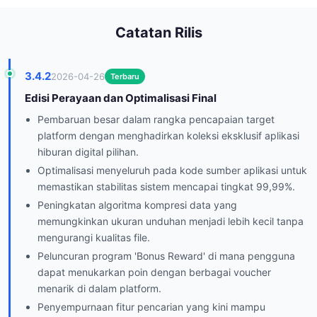
Catatan Rilis
3.4.2
2026-04-26
Terbaru
Edisi Perayaan dan Optimalisasi Final
Pembaruan besar dalam rangka pencapaian target
platform dengan menghadirkan koleksi eksklusif aplikasi
hiburan digital pilihan.
Optimalisasi menyeluruh pada kode sumber aplikasi untuk
memastikan stabilitas sistem mencapai tingkat 99,99%.
Peningkatan algoritma kompresi data yang
memungkinkan ukuran unduhan menjadi lebih kecil tanpa
mengurangi kualitas file.
Peluncuran program 'Bonus Reward' di mana pengguna
dapat menukarkan poin dengan berbagai voucher
menarik di dalam platform.
Penyempurnaan fitur pencarian yang kini mampu