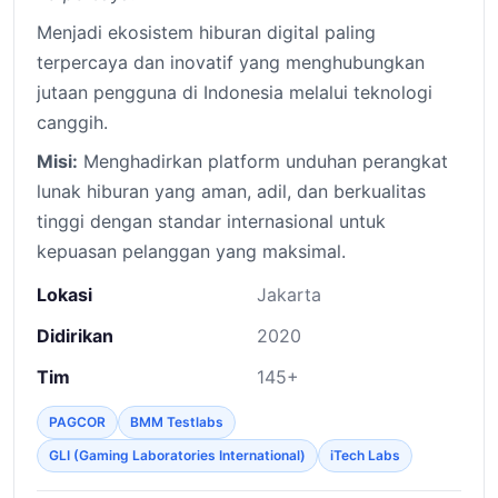
Menjadi ekosistem hiburan digital paling
terpercaya dan inovatif yang menghubungkan
jutaan pengguna di Indonesia melalui teknologi
canggih.
Misi:
Menghadirkan platform unduhan perangkat
lunak hiburan yang aman, adil, dan berkualitas
tinggi dengan standar internasional untuk
kepuasan pelanggan yang maksimal.
Lokasi
Jakarta
Didirikan
2020
Tim
145+
PAGCOR
BMM Testlabs
GLI (Gaming Laboratories International)
iTech Labs