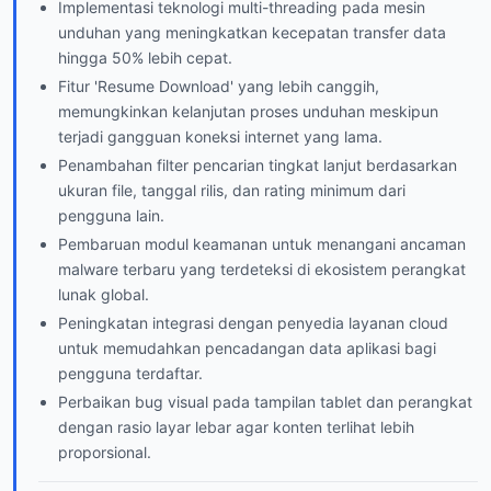
Implementasi teknologi multi-threading pada mesin
unduhan yang meningkatkan kecepatan transfer data
hingga 50% lebih cepat.
Fitur 'Resume Download' yang lebih canggih,
memungkinkan kelanjutan proses unduhan meskipun
terjadi gangguan koneksi internet yang lama.
Penambahan filter pencarian tingkat lanjut berdasarkan
ukuran file, tanggal rilis, dan rating minimum dari
pengguna lain.
Pembaruan modul keamanan untuk menangani ancaman
malware terbaru yang terdeteksi di ekosistem perangkat
lunak global.
Peningkatan integrasi dengan penyedia layanan cloud
untuk memudahkan pencadangan data aplikasi bagi
pengguna terdaftar.
Perbaikan bug visual pada tampilan tablet dan perangkat
dengan rasio layar lebar agar konten terlihat lebih
proporsional.