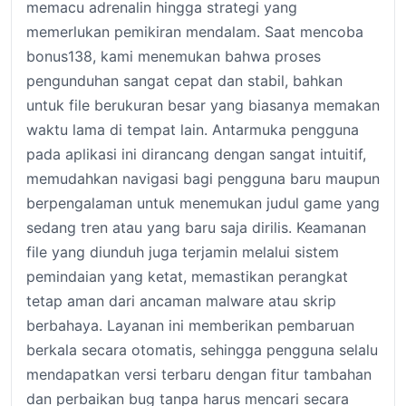
memacu adrenalin hingga strategi yang
memerlukan pemikiran mendalam. Saat mencoba
bonus138, kami menemukan bahwa proses
pengunduhan sangat cepat dan stabil, bahkan
untuk file berukuran besar yang biasanya memakan
waktu lama di tempat lain. Antarmuka pengguna
pada aplikasi ini dirancang dengan sangat intuitif,
memudahkan navigasi bagi pengguna baru maupun
berpengalaman untuk menemukan judul game yang
sedang tren atau yang baru saja dirilis. Keamanan
file yang diunduh juga terjamin melalui sistem
pemindaian yang ketat, memastikan perangkat
tetap aman dari ancaman malware atau skrip
berbahaya. Layanan ini memberikan pembaruan
berkala secara otomatis, sehingga pengguna selalu
mendapatkan versi terbaru dengan fitur tambahan
dan perbaikan bug tanpa harus mencari secara