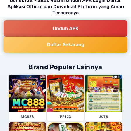
bonus138 - Situs Resmi Unduh APK Login Daftar
Aplikasi Official dan Download Platform yang Aman
Terpercaya
Unduh APK
Daftar Sekarang
Brand Populer Lainnya
MC888
PP123
JKT8