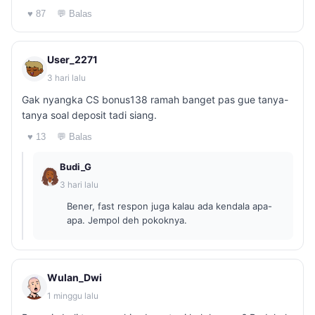
♥ 87
💬 Balas
User_2271
3 hari lalu
Gak nyangka CS bonus138 ramah banget pas gue tanya-
tanya soal deposit tadi siang.
♥ 13
💬 Balas
Budi_G
3 hari lalu
Bener, fast respon juga kalau ada kendala apa-
apa. Jempol deh pokoknya.
Wulan_Dwi
1 minggu lalu