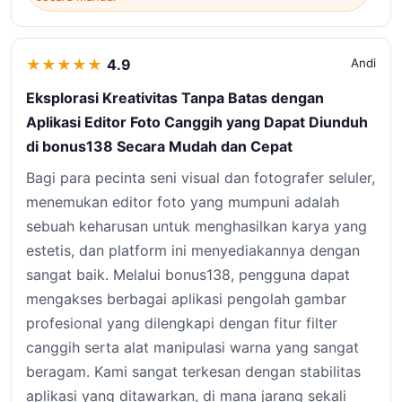
★
★
★
★
★
4.9
Andi
Eksplorasi Kreativitas Tanpa Batas dengan
Aplikasi Editor Foto Canggih yang Dapat Diunduh
di bonus138 Secara Mudah dan Cepat
Bagi para pecinta seni visual dan fotografer seluler,
menemukan editor foto yang mumpuni adalah
sebuah keharusan untuk menghasilkan karya yang
estetis, dan platform ini menyediakannya dengan
sangat baik. Melalui bonus138, pengguna dapat
mengakses berbagai aplikasi pengolah gambar
profesional yang dilengkapi dengan fitur filter
canggih serta alat manipulasi warna yang sangat
beragam. Kami sangat terkesan dengan stabilitas
aplikasi yang ditawarkan, di mana jarang sekali