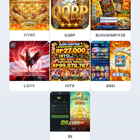
777RT
QQRP
BUKUMIMPI138
LG111
HIT9
666I
8II