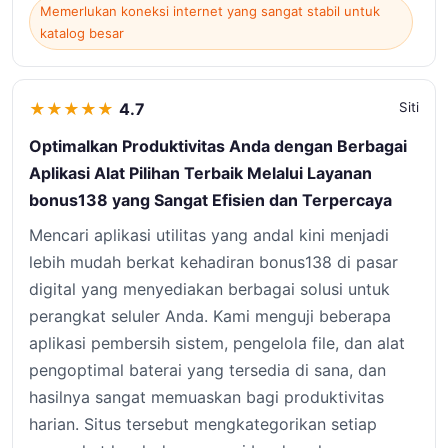
Memerlukan koneksi internet yang sangat stabil untuk
katalog besar
★
★
★
★
★
4.7
Siti
Optimalkan Produktivitas Anda dengan Berbagai
Aplikasi Alat Pilihan Terbaik Melalui Layanan
bonus138 yang Sangat Efisien dan Terpercaya
Mencari aplikasi utilitas yang andal kini menjadi
lebih mudah berkat kehadiran bonus138 di pasar
digital yang menyediakan berbagai solusi untuk
perangkat seluler Anda. Kami menguji beberapa
aplikasi pembersih sistem, pengelola file, dan alat
pengoptimal baterai yang tersedia di sana, dan
hasilnya sangat memuaskan bagi produktivitas
harian. Situs tersebut mengkategorikan setiap