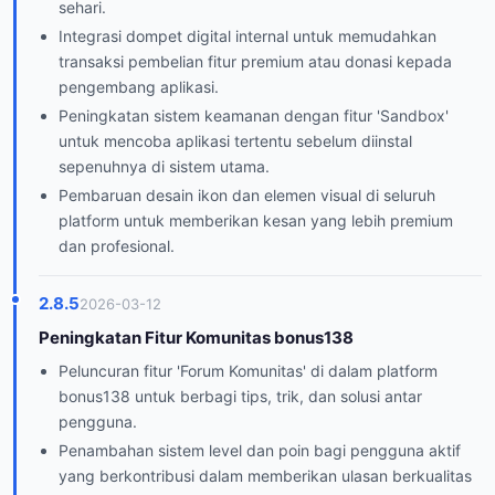
sehari.
Integrasi dompet digital internal untuk memudahkan
transaksi pembelian fitur premium atau donasi kepada
pengembang aplikasi.
Peningkatan sistem keamanan dengan fitur 'Sandbox'
untuk mencoba aplikasi tertentu sebelum diinstal
sepenuhnya di sistem utama.
Pembaruan desain ikon dan elemen visual di seluruh
platform untuk memberikan kesan yang lebih premium
dan profesional.
2.8.5
2026-03-12
Peningkatan Fitur Komunitas bonus138
Peluncuran fitur 'Forum Komunitas' di dalam platform
bonus138 untuk berbagi tips, trik, dan solusi antar
pengguna.
Penambahan sistem level dan poin bagi pengguna aktif
yang berkontribusi dalam memberikan ulasan berkualitas