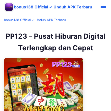
bonus138 Official ✓ Unduh APK Terbaru
bonus138 Official ✓ Unduh APK Terbaru
PP123 – Pusat Hiburan Digital
Terlengkap dan Cepat