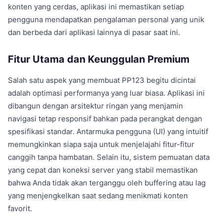
konten yang cerdas, aplikasi ini memastikan setiap
pengguna mendapatkan pengalaman personal yang unik
dan berbeda dari aplikasi lainnya di pasar saat ini.
Fitur Utama dan Keunggulan Premium
Salah satu aspek yang membuat PP123 begitu dicintai
adalah optimasi performanya yang luar biasa. Aplikasi ini
dibangun dengan arsitektur ringan yang menjamin
navigasi tetap responsif bahkan pada perangkat dengan
spesifikasi standar. Antarmuka pengguna (UI) yang intuitif
memungkinkan siapa saja untuk menjelajahi fitur-fitur
canggih tanpa hambatan. Selain itu, sistem pemuatan data
yang cepat dan koneksi server yang stabil memastikan
bahwa Anda tidak akan terganggu oleh buffering atau lag
yang menjengkelkan saat sedang menikmati konten
favorit.