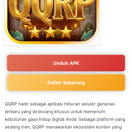
Unduh APK
Daftar Sekarang
QQRP hadir sebagai aplikasi hiburan seluler generasi
terbaru yang dirancang khusus untuk memenuhi
kebutuhan gaya hidup digital Anda. Sebagai platform yang
sedang tren, QQRP menawarkan ekosistem konten yang