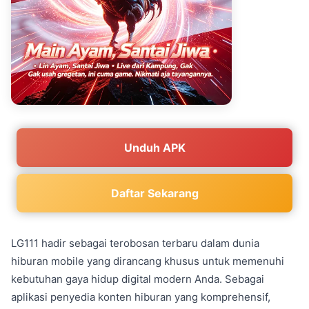
Unduh APK
Daftar Sekarang
LG111 hadir sebagai terobosan terbaru dalam dunia
hiburan mobile yang dirancang khusus untuk memenuhi
kebutuhan gaya hidup digital modern Anda. Sebagai
aplikasi penyedia konten hiburan yang komprehensif,